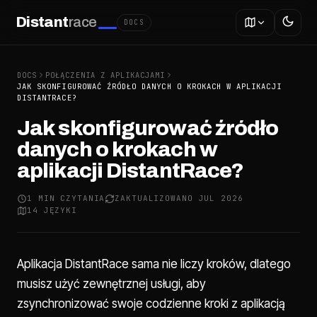
Distant
race
DOCS
DOCS
POŁĄCZENIA Z APLIKACJAMI
JAK SKONFIGUROWAĆ ŹRÓDŁO DANYCH O KROKACH W APLIKACJI
DISTANTRACE?
Jak skonfigurować źródło
danych o krokach w
aplikacji DistantRace?
1 MIN CZYTANIA
ZAKTUALIZOWANO JUL 2026
14 JĘZYKI
Aplikacja DistantRace sama nie liczy kroków, dlatego
musisz użyć zewnętrznej usługi, aby
zsynchronizować swoje codzienne kroki z aplikacją