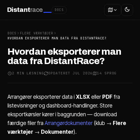
Distant
race
DOCS
DOCS
FLERE VÆRKTØJER
HVORDAN EKSPORTERER MAN DATA FRA DISTANTRACE?
Hvordan eksporterer man
data fra DistantRace?
2 MIN LÆSNING
OPDATERET JUL 2026
14 SPROG
Arrangører eksporterer data i
XLSX
eller
PDF
fra
listevisninger og dashboard-handlinger. Store
eksportkørsler kører i baggrunden — download
færdige filer fra
Arrangørdokumenter
(klub →
Flere
værktøjer
→
Dokumenter
).