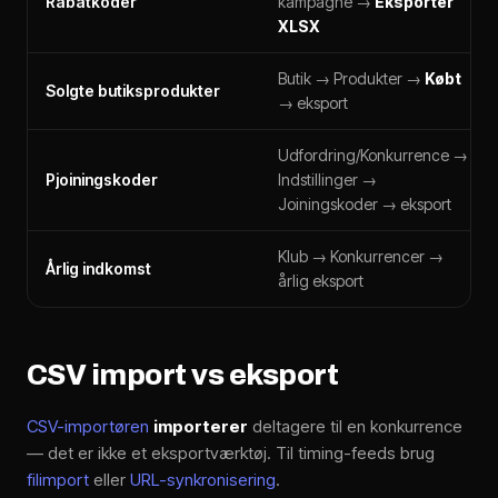
Rabatkoder
kampagne →
Eksporter
XLSX
Butik → Produkter →
Købt
Solgte butiksprodukter
→ eksport
Udfordring/Konkurrence →
Pjoiningskoder
Indstillinger →
Joiningskoder → eksport
Klub → Konkurrencer →
Årlig indkomst
årlig eksport
CSV import vs eksport
CSV-importøren
importerer
deltagere til en konkurrence
— det er ikke et eksportværktøj. Til timing-feeds brug
filimport
eller
URL-synkronisering
.