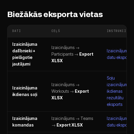
Biežākās eksporta vietas
DATI
CEĻŠ
INSTRUKCIJA
Izaicinājuma
Izaicinājums →
dalībnieki +
Izaicinājuma
Participants →
Export
pielāgotie
datu eksports
XLSX
jautājumi
Soļu
Izaicinājums →
izaicinājuma
Izaicinājuma
Workouts →
Export
ikdienas
ikdienas soļi
XLSX
rezultātu
eksports
Izaicinājuma
Izaicinājums → Teams
Izaicinājuma
komandas
→
Export XLSX
datu eksports