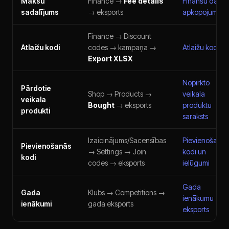
Maksu
Finance →
Fee details
Finanšu datu
sadalījums
→ eksports
apkopojums
Finance → Discount
Atlaižu kodi
codes → kampaņa →
Atlaižu kodi
Export XLSX
Nopirkto
Pārdotie
Shop → Products →
veikala
veikala
Bought
→ eksports
produktu
produkti
saraksts
Izaicinājums/Sacensības
Pievienošanās
Pievienošanās
→ Settings → Join
kodi un
kodi
codes → eksports
ielūgumi
Gada
Gada
Klubs → Competitions →
ienākumu
ienākumi
gada eksports
eksports