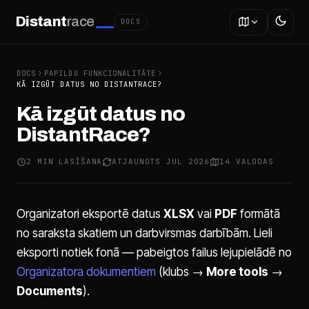
Distant
race
DOCS
DOCS
PAPILDU FUNKCIONALITĀTE
KĀ IZGŪT DATUS NO DISTANTRACE?
Kā izgūt datus no
DistantRace?
2 MIN LASĪŠANA
ATJAUNOTS JUL 2026
14 VALODAS
Organizatori eksportē datus
XLSX
vai
PDF
formātā
no saraksta skatiem un darbvirsmas darbībām. Lieli
eksporti notiek fonā — pabeigtos failus lejupielādē no
Organizatora dokumentiem
(klubs →
More tools
→
Documents
).