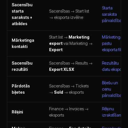
Sacensību
Starta
starta
Sacensības → Start list
saraksta
saraksts +
→ eksporta izvēlne
pārvaldība
atbildes
Start list →
Marketing
Mārketinga e-
Mārketinga
export
vai Marketing →
pastu
kontakti
Export
eksporta filtri
Sacensību
Sacensības → Results →
Rezultātu
rezultāti
Export XLSX
datu eksports
Biļešu un
Pārdotās
Sacensības → Tickets
cenu
biļetes
→
Sold
→ eksports
pārvaldība
Finance → Invoices →
Rēķinu
Rēķini
eksports
izrakstīšana