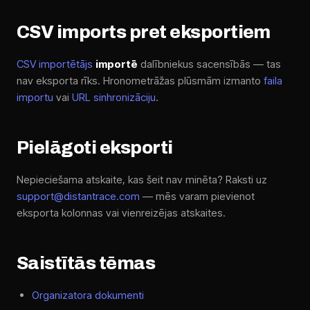
CSV imports pret eksportiem
CSV importētājs
importē
dalībniekus sacensībās — tas
nav eksporta rīks. Hronometrāžas plūsmām izmanto
faila
importu
vai
URL sinhronizāciju
.
Pielāgoti eksporti
Nepieciešama atskaite, kas šeit nav minēta? Raksti uz
support@distantrace.com
— mēs varam pievienot
eksporta kolonnas vai vienreizējas atskaites.
Saistītās tēmas
Organizatora dokumenti