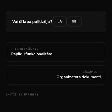
Vai šī lapa palīdzēja?
JĀ
NĒ
← IEPRIEKŠĒJAIS
Papildu funkcionalitāte
NĀKAMAIS →
Organizatora dokumenti
SKATĪT KĀ MARKDOWN