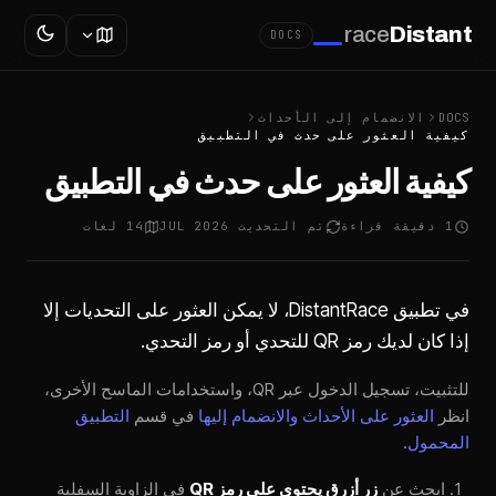
race
Distant
DOCS
DOCS
الانضمام إلى الأحداث
كيفية العثور على حدث في التطبيق
كيفية العثور على حدث في التطبيق
1 دقيقة قراءة
تم التحديث JUL 2026
14 لغات
في تطبيق DistantRace، لا يمكن العثور على التحديات إلا
إذا كان لديك رمز QR للتحدي أو رمز التحدي.
للتثبيت، تسجيل الدخول عبر QR، واستخدامات الماسح الأخرى،
انظر
العثور على الأحداث والانضمام إليها
في قسم
التطبيق
المحمول
.
ابحث عن
زر أزرق يحتوي على رمز QR
في الزاوية السفلية