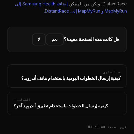
DistantRace، ولكن من الممكن
إضافة Samsung Health إلى
MapMyRun و MapMyRun إلى DistantRace.
هل كانت هذه الصفحة مفيدة؟
نعم
لا
← السابق
كيفية إرسال الخطوات اليومية باستخدام هاتف أندرويد؟
التالي →
كيفية إرسال الخطوات باستخدام تطبيق أندرويد آخر؟
عرض بصيغة MARKDOWN