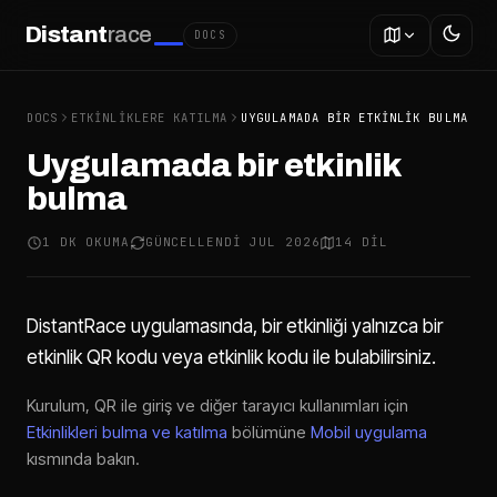
Distant
race
DOCS
DOCS
ETKINLIKLERE KATILMA
UYGULAMADA BIR ETKINLIK BULMA
Uygulamada bir etkinlik
bulma
1 DK OKUMA
GÜNCELLENDI JUL 2026
14 DIL
DistantRace uygulamasında, bir etkinliği yalnızca bir
etkinlik QR kodu veya etkinlik kodu ile bulabilirsiniz.
Kurulum, QR ile giriş ve diğer tarayıcı kullanımları için
Etkinlikleri bulma ve katılma
bölümüne
Mobil uygulama
kısmında bakın.