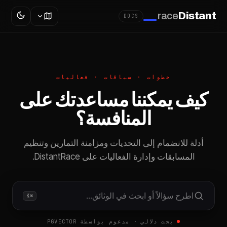
race
Distant
DOCS
خطوات · سباقات · فعاليات
كيف يمكننا مساعدتك على
المنافسة؟
أدلة للانضمام إلى التحديات ومزامنة التمارين وتنظيم
المسابقات وإدارة الفعاليات على DistantRace.
اطرح سؤالاً أو ابحث في الوثائق…
⌘K
بحث دلالي · مدعوم بواسطة PGVECTOR