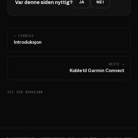
Var denne siden nyttig?
JA
NEI
← FORRIGE
Introduksjon
NESTE →
Koble til Garmin Connect
VIS SOM MARKDOWN