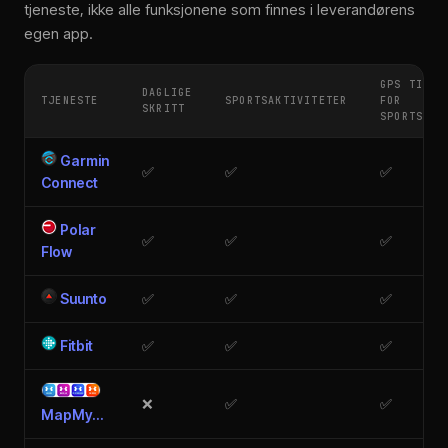
tjeneste, ikke alle funksjonene som finnes i leverandørens
egen app.
GPS TILGJ
DAGLIGE
TJENESTE
SPORTSAKTIVITETER
FOR
SKRITT
SPORTSAKT
Garmin
✅︎
✅︎
✅︎
Connect
Polar
✅︎
✅︎
✅︎
Flow
Suunto
✅︎
✅︎
✅︎
Fitbit
✅︎
✅︎
✅︎
❌
✅︎
✅︎
MapMy...