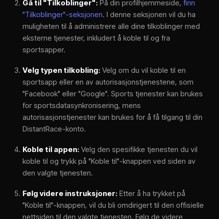
Gå til "Tilkoblinger":
På din profilhjemmeside,
finn
"Tilkoblinger"-seksjonen
. I denne seksjonen vil du ha
muligheten til å administrere alle dine tilkoblinger med
eksterne tjenester, inkludert å koble til og fra
sportsapper.
Velg typen tilkobling:
Velg om du vil koble til en
sportsapp eller en av autorisasjonstjenestene, som
"Facebook" eller "Google". Sports tjenester kan brukes
for sportsdatasynkronisering, mens
autorisasjonstjenester kan brukes for å få tilgang til din
DistantRace-konto.
Koble til appen:
Velg den spesifikke tjenesten du vil
koble til og trykk på "Koble til"-knappen ved siden av
den valgte tjenesten.
Følg videre instruksjoner:
Etter å ha trykket på
"Koble til"-knappen, vil du bli omdirigert til den offisielle
nettsiden til den valgte tjenesten. Følg de videre