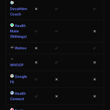
Decathlon
❌
✅︎
✅︎
Coach
Health
Mate
✅︎
✅︎
❌
(Withings)
Wahoo
❌
✅︎
✅︎
❌
✅︎
❌
WHOOP
Google
✅︎
❌
❌
Fit
Health
✅︎
❌
❌
Connect