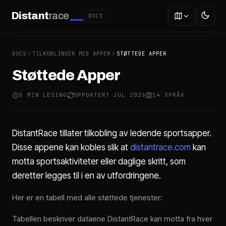
Distant
race
DOCS
DOCS
TILKOBLINGER MED APPER
STØTTEDE APPER
Støttede Apper
5 MIN LESING
OPPDATERT JUL 2026
14 SPRÅK
DistantRace tillater tilkobling av ledende sportsapper.
Disse appene kan kobles slik at
distantrace.com
kan
motta sportsaktiviteter eller daglige skritt, som
deretter legges til i en av utfordringene.
Her er en tabell med alle støttede tjenester:
Tabellen beskriver dataene DistantRace kan motta fra hver