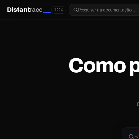
Distant
race
Pesquisar na documentação…
DOCS
Como p
G
F