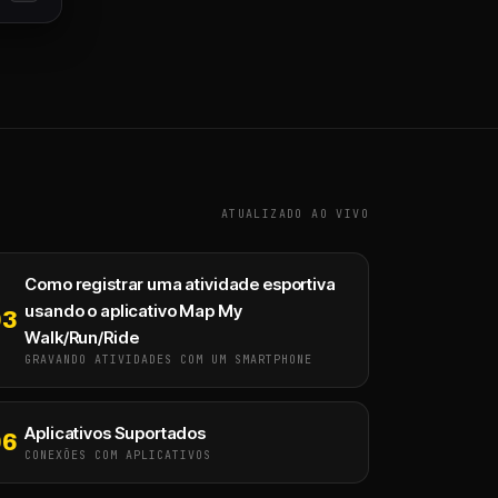
ATUALIZADO AO VIVO
Como registrar uma atividade esportiva
usando o aplicativo Map My
03
Walk/Run/Ride
GRAVANDO ATIVIDADES COM UM SMARTPHONE
Aplicativos Suportados
06
CONEXÕES COM APLICATIVOS