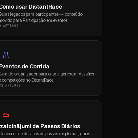
Como usar DistantRace
Guias legados para participantes — conteúdo
movido para Participação em eventos
0 ARTIGOS
Eventos de Corrida
Guia do organizador para criar e gerenciar desafios
e competições no DistantRace
92 ARTIGOS
Izaicinājumi de Passos Diários
Conceitos de desafios de passos e diplomas; guias