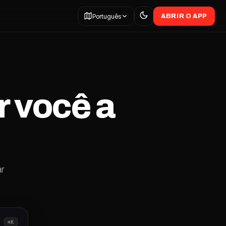
Português
ABRIR O APP
 você a
ar
⌘K