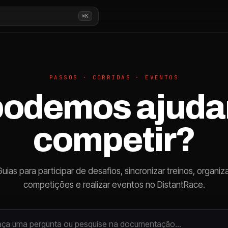
⌘K
PASSOS · CORRIDAS · EVENTOS
odemos ajudar
competir?
uias para participar de desafios, sincronizar treinos, organiz
competições e realizar eventos no DistantRace.
aça uma pergunta ou pesquise na documentação…