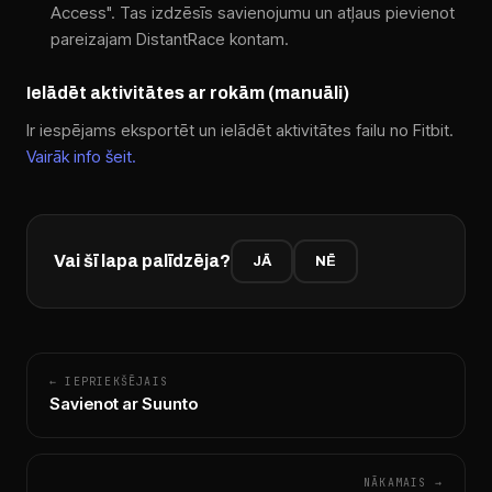
Access". Tas izdzēsīs savienojumu un atļaus pievienot
pareizajam DistantRace kontam.
Ielādēt aktivitātes ar rokām (manuāli)
Ir iespējams eksportēt un ielādēt aktivitātes failu no Fitbit.
Vairāk info šeit.
Vai šī lapa palīdzēja?
JĀ
NĒ
← IEPRIEKŠĒJAIS
Savienot ar Suunto
NĀKAMAIS →