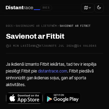
Distant
race
DOCS
DOCS
SAVIENOJUMI AR LIETOTNĒM
SAVIENOT AR FITBIT
Savienot ar Fitbit
3 MIN LASĪŠANA
ATJAUNOTS JUL 2026
14 VALODAS
Ja ikdienā izmanto Fitbit iekārtas, tad tev ir iespēja
pieslēgt Fitbit pie
distantrace.com
. Fitbit piedāvā
sinhronizēt gan ikdienas soļus, gan arī sporta
aktivitātes.