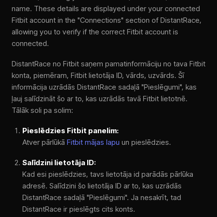
name. These details are displayed under your connected
Fitbit account in the "Connections" section of DistantRace,
allowing you to verify if the correct Fitbit account is
connected.
DistantRace no Fitbit saņem pamatinformāciju no tava Fitbit
konta, piemēram, Fitbit lietotāja ID, vārds, uzvārds. Šī
informācija uzrādās DistantRace sadaļā "Pieslēgumi", kas
ļauj salīdzināt šo ar to, kas uzrādās tavā Fitbit lietotnē.
Tālāk soli pa solim:
Pieslēdzies Fitbit panelim:
Atver pārlūkā
Fitbit mājas lapu
un pieslēdzies.
Salīdzini lietotāja ID:
Kad esi pieslēdzies, tavs lietotāja id parādās pārlūka
adresē. Salīdzini šo lietotāja ID ar to, kas uzrādās
DistantRace sadaļā "Pieslēgumi". Ja nesakrīt, tad
DistantRace ir pieslēgts cits konts.