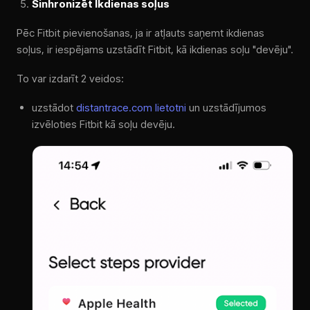
Sinhronizēt Ikdienas soļus
Pēc Fitbit pievienošanas, ja ir atļauts saņemt ikdienas
soļus, ir iespējams uzstādīt Fitbit, kā ikdienas soļu "devēju".
To var izdarīt 2 veidos:
uzstādot
distantrace.com lietotni
un uzstādījumos
izvēloties Fitbit kā soļu devēju.