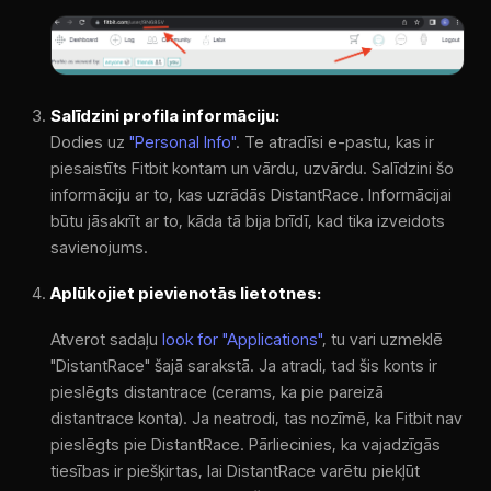
Salīdzini profila informāciju:
Dodies uz
"Personal Info"
. Te atradīsi e-pastu, kas ir
piesaistīts Fitbit kontam un vārdu, uzvārdu. Salīdzini šo
informāciju ar to, kas uzrādās DistantRace. Informācijai
būtu jāsakrīt ar to, kāda tā bija brīdī, kad tika izveidots
savienojums.
Aplūkojiet pievienotās lietotnes:
Atverot sadaļu
look for "Applications"
, tu vari uzmeklē
"DistantRace" šajā sarakstā. Ja atradi, tad šis konts ir
pieslēgts distantrace (cerams, ka pie pareizā
distantrace konta). Ja neatrodi, tas nozīmē, ka Fitbit nav
pieslēgts pie DistantRace. Pārliecinies, ka vajadzīgās
tiesības ir piešķirtas, lai DistantRace varētu piekļūt