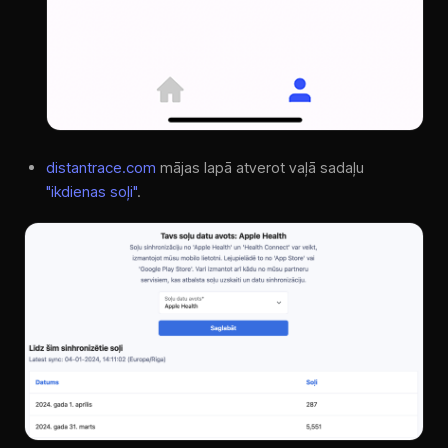
distantrace.com
mājas lapā atverot vaļā sadaļu
"ikdienas soļi"
.