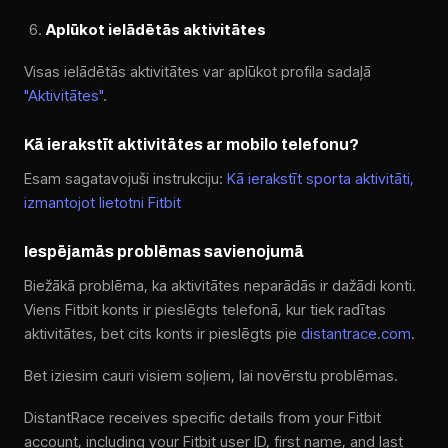
Aplūkot ielādētās aktivitātes
Visas ielādētās aktivitātes var aplūkot profila sadaļā
"Aktivitātes"
.
Kā ierakstīt aktivitātes ar mobilo telefonu?
Esam sagatavojuši instrukciju:
Kā ierakstīt sporta aktivitāti,
izmantojot lietotni Fitbit
Iespējamās problēmas savienojumā
Biežākā problēma, ka aktivitātes neparādās ir dažādi konti.
Viens Fitbit konts ir pieslēgts telefonā, kur tiek radītas
aktivitātes, bet cits konts ir pieslēgts pie
distantrace.com
.
Bet iziesim cauri visiem soļiem, lai novērstu problēmas.
DistantRace receives specific details from your Fitbit
account, including your Fitbit user ID, first name, and last