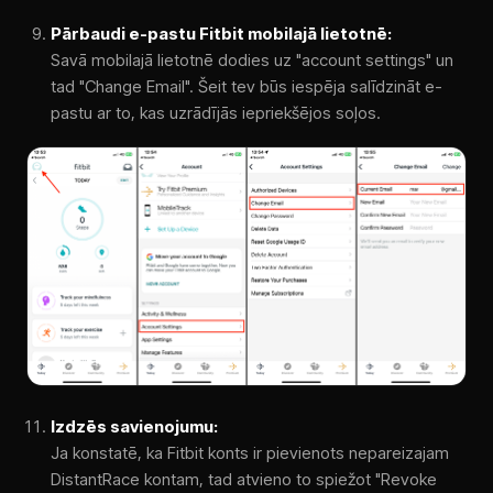
Pārbaudi e-pastu Fitbit mobilajā lietotnē:
Savā mobilajā lietotnē dodies uz "account settings" un
tad "Change Email". Šeit tev būs iespēja salīdzināt e-
pastu ar to, kas uzrādījās iepriekšējos soļos.
Izdzēs savienojumu:
Ja konstatē, ka Fitbit konts ir pievienots nepareizajam
DistantRace kontam, tad atvieno to spiežot "Revoke